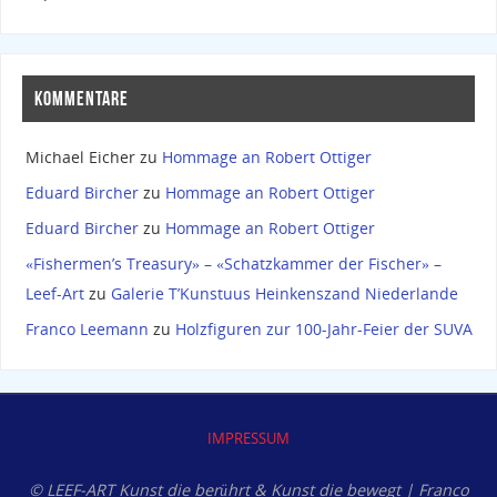
KOMMENTARE
Michael Eicher
zu
Hommage an Robert Ottiger
Eduard Bircher
zu
Hommage an Robert Ottiger
Eduard Bircher
zu
Hommage an Robert Ottiger
«Fishermen’s Treasury» – «Schatzkammer der Fischer» –
Leef-Art
zu
Galerie T’Kunstuus Heinkenszand Niederlande
Franco Leemann
zu
Holzfiguren zur 100-Jahr-Feier der SUVA
IMPRESSUM
© LEEF-ART Kunst die berührt & Kunst die bewegt | Franco