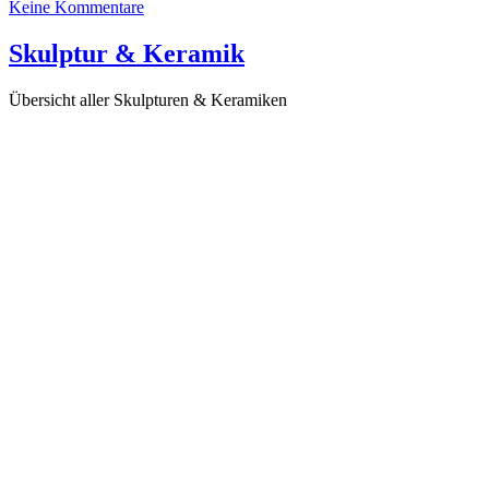
Keine Kommentare
Skulptur & Keramik
Übersicht aller Skulpturen & Keramiken
Fischflossen-Frau (KR30), 2016
Die Dämonen, die ich rief (KR24), 2015
Die Liebe erinnert sich II (KR15), 2016
Die Liebe erinnert sich (KR14), 2014
Die Dämonen, die ich rief (KR29), 2016