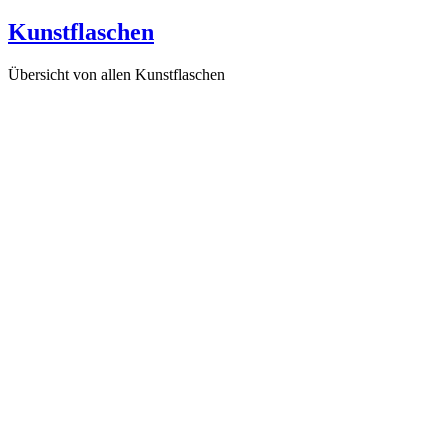
Kunstflaschen
Übersicht von allen Kunstflaschen
Im Blumenmeer der Gefühle (F249), 2016
Fantasiewelt der Grenzenlosigkeit (F69), 2003
Die Leichtigkeit des Jungseins (F248), 2016
Nachtgeflüster (F217), 2007
Gebrochene Herzen haben keine Träume (F247), 2007