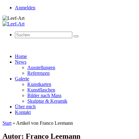
Anmelden
Suchen
Suchen
nach:
Zum
Home
Inhalt
News
springen
Ausstellungen
Referenzen
Galerie
Kunstkarten
Kunstflaschen
Bilder nach Mass
Skulptur & Keramik
Über mich
Kontakt
Start
»
Artikel von Franco Leemann
Autor:
Franco Leemann