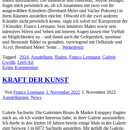
Baden auszustellen! Die Inhaberin und Galeristin, Sibylle Bolliger,
fragte mich persönlich an, ob ich zusammen mit zwei von ihr
ausgewählten Künstlern (Bernhard Meier und Vaclav Pokorny) in
ihren Räumen ausstellen möchte. Obwohl ich die zwei anderen
Künstler nicht persönlich kenne, sagte ich sofort zu! Kurzportrait der
3 Künstler: Franco Leemann: Sein intuitives Malen sowie sein
intensives Hören und Sehen mit inneren Augen lassen eine Vielfalt
an Möglichkeiten zu – und damit auch die Gelegenheit, spontane
und fliessende Bilder zu gestalten, vorwiegend mit Oelkreide und
Acryl. Bernhard Meier: Seine…
Weiterlesen
Tagged
2024
,
Ausstellung
,
Baden
,
Franco Leemann
,
Galerie
Gwölb
,
Leef-Art
Keine Kommentare
KRAFT DER KUNST
Von
Franco Leemann
3. November 2022
3. November 2022
Ausstellungen
,
News
Galerie Sachseln: Die Galeristen Bruno & Marlen Estoppey fragten
mich an, ob ich wieder Interesse habe, in ihrer Galerie auszustellen.
Ich durfte in den letzten 10 Jahren bereits einige Male in der Galerie
zum Seeweg 3 in 6072 Sachseln ausstellen. Mir gefällt die Galerie,