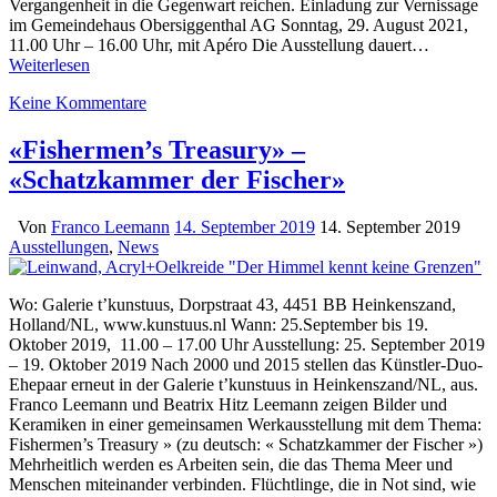
Vergangenheit in die Gegenwart reichen. Einladung zur Vernissage
im Gemeindehaus Obersiggenthal AG Sonntag, 29. August 2021,
11.00 Uhr – 16.00 Uhr, mit Apéro Die Ausstellung dauert…
Weiterlesen
Keine Kommentare
«Fishermen’s Treasury» –
«Schatzkammer der Fischer»
Von
Franco Leemann
14. September 2019
14. September 2019
Ausstellungen
,
News
Wo: Galerie t’kunstuus, Dorpstraat 43, 4451 BB Heinkenszand,
Holland/NL, www.kunstuus.nl Wann: 25.September bis 19.
Oktober 2019, 11.00 – 17.00 Uhr Ausstellung: 25. September 2019
– 19. Oktober 2019 Nach 2000 und 2015 stellen das Künstler-Duo-
Ehepaar erneut in der Galerie t’kunstuus in Heinkenszand/NL, aus.
Franco Leemann und Beatrix Hitz Leemann zeigen Bilder und
Keramiken in einer gemeinsamen Werkausstellung mit dem Thema:
Fishermen’s Treasury » (zu deutsch: « Schatzkammer der Fischer »)
Mehrheitlich werden es Arbeiten sein, die das Thema Meer und
Menschen miteinander verbinden. Flüchtlinge, die in Not sind, wie