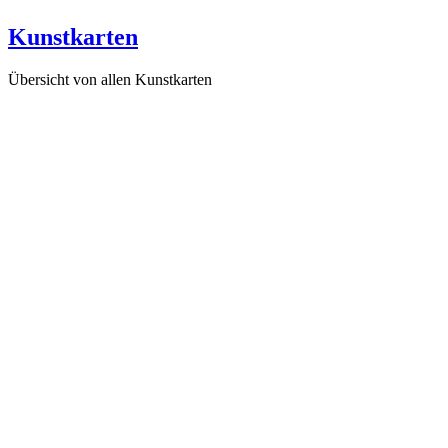
Kunstkarten
Übersicht von allen Kunstkarten
Die Allianz mit dem Gleichgewicht (K9), 1999
Entwicklung eines Jahreszyklus (K14), 2004
Geburt des Universums (K4), 2001
Ewiger Kreislauf von Leben und Sterben (K8), 1998
Zyklus eines Jahresfeuers (K7), 2002