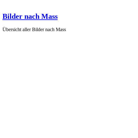
Die Verführung (KR23), 2015
Bilder nach Mass
Übersicht aller Bilder nach Mass
Was übrig bleibt vom Segen der Schönheit (B1083), 2017
B1079-Bild
Fishing Line (B1076), 2015
Dein Hund wird dich ewig lieben (B1073), 2015
Das Gefäss des Loslassens (B1069), 2014