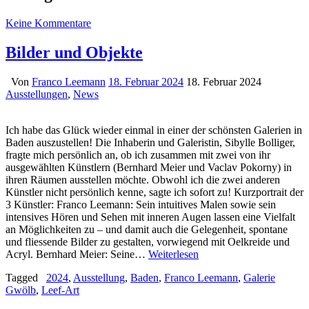
Keine Kommentare
Bilder und Objekte
Von
Franco Leemann
18. Februar 2024
18. Februar 2024
Ausstellungen
,
News
Ich habe das Glück wieder einmal in einer der schönsten Galerien in
Baden auszustellen! Die Inhaberin und Galeristin, Sibylle Bolliger,
fragte mich persönlich an, ob ich zusammen mit zwei von ihr
ausgewählten Künstlern (Bernhard Meier und Vaclav Pokorny) in
ihren Räumen ausstellen möchte. Obwohl ich die zwei anderen
Künstler nicht persönlich kenne, sagte ich sofort zu! Kurzportrait der
3 Künstler: Franco Leemann: Sein intuitives Malen sowie sein
intensives Hören und Sehen mit inneren Augen lassen eine Vielfalt
an Möglichkeiten zu – und damit auch die Gelegenheit, spontane
und fliessende Bilder zu gestalten, vorwiegend mit Oelkreide und
Acryl. Bernhard Meier: Seine…
Weiterlesen
Tagged
2024
,
Ausstellung
,
Baden
,
Franco Leemann
,
Galerie
Gwölb
,
Leef-Art