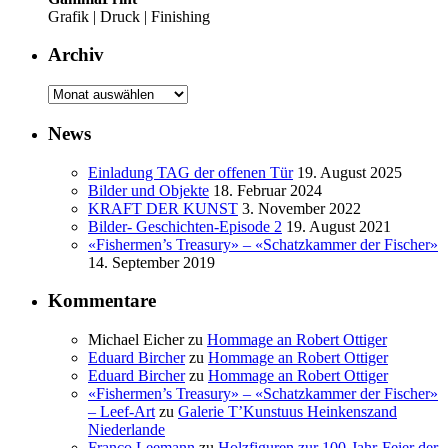
Grafik | Druck | Finishing
Archiv
Archiv
News
Einladung TAG der offenen Tür
19. August 2025
Bilder und Objekte
18. Februar 2024
KRAFT DER KUNST
3. November 2022
Bilder- Geschichten-Episode 2
19. August 2021
«Fishermen’s Treasury» – «Schatzkammer der Fischer»
14. September 2019
Kommentare
Michael Eicher
zu
Hommage an Robert Ottiger
Eduard Bircher
zu
Hommage an Robert Ottiger
Eduard Bircher
zu
Hommage an Robert Ottiger
«Fishermen’s Treasury» – «Schatzkammer der Fischer»
– Leef-Art
zu
Galerie T’Kunstuus Heinkenszand
Niederlande
Franco Leemann
zu
Holzfiguren zur 100-Jahr-Feier der