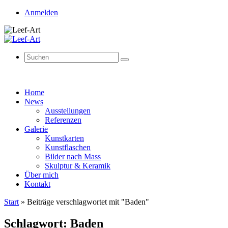
Anmelden
Suchen
Suchen
nach:
Zum
Home
Inhalt
News
springen
Ausstellungen
Referenzen
Galerie
Kunstkarten
Kunstflaschen
Bilder nach Mass
Skulptur & Keramik
Über mich
Kontakt
Start
»
Beiträge verschlagwortet mit "Baden"
Schlagwort:
Baden