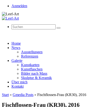
Anmelden
Suchen
Suchen
nach:
Zum
Home
Inhalt
News
springen
Ausstellungen
Referenzen
Galerie
Kunstkarten
Kunstflaschen
Bilder nach Mass
Skulptur & Keramik
Über mich
Kontakt
Start
»
Gmedia Posts
»
Fischflossen-Frau (KR30), 2016
Fischflossen-Frau (KR30), 2016