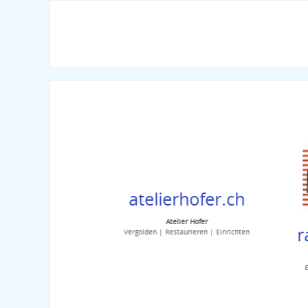
atelierhofer.ch
Atelier Hofer
s-hitz.ch
ra
Vergolden | Restaurieren | Einrichten
s Hitz
ie | Biofeedback
Elek