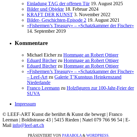
Einladung TAG der offenen Tür
19. August 2025
Bilder und Objekte
18. Februar 2024
KRAFT DER KUNST
3. November 2022
Bilder- Geschichten-Episode 2
19. August 2021
«Fishermen’s Treasury» – «Schatzkammer der Fischer»
14. September 2019
Kommentare
Michael Eicher
zu
Hommage an Robert Ottiger
Eduard Bircher
zu
Hommage an Robert Ottiger
Eduard Bircher
zu
Hommage an Robert Ottiger
«Fishermen’s Treasury» – «Schatzkammer der Fischer»
– Leef-Art
zu
Galerie T’Kunstuus Heinkenszand
Niederlande
Franco Leemann
zu
Holzfiguren zur 100-Jahr-Feier der
SUVA
Impressum
© LEEF-ART Kunst die berührt & Kunst die bewegt | Franco
Leeman | Boldistrasse 43 | 5415 Rieden | Natel 079 766 96 54 | E-
Mail
info@leef-art.ch
PRÄSENTIERT VON
PARABOLA
&
WORDPRESS.