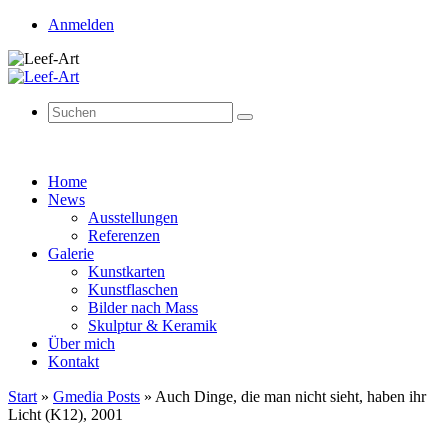
Anmelden
Suchen
Suchen
nach:
Zum
Home
Inhalt
News
springen
Ausstellungen
Referenzen
Galerie
Kunstkarten
Kunstflaschen
Bilder nach Mass
Skulptur & Keramik
Über mich
Kontakt
Start
»
Gmedia Posts
»
Auch Dinge, die man nicht sieht, haben ihr
Licht (K12), 2001