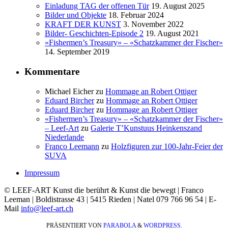
Einladung TAG der offenen Tür
19. August 2025
Bilder und Objekte
18. Februar 2024
KRAFT DER KUNST
3. November 2022
Bilder- Geschichten-Episode 2
19. August 2021
«Fishermen’s Treasury» – «Schatzkammer der Fischer»
14. September 2019
Kommentare
Michael Eicher
zu
Hommage an Robert Ottiger
Eduard Bircher
zu
Hommage an Robert Ottiger
Eduard Bircher
zu
Hommage an Robert Ottiger
«Fishermen’s Treasury» – «Schatzkammer der Fischer»
– Leef-Art
zu
Galerie T’Kunstuus Heinkenszand
Niederlande
Franco Leemann
zu
Holzfiguren zur 100-Jahr-Feier der
SUVA
Impressum
© LEEF-ART Kunst die berührt & Kunst die bewegt | Franco
Leeman | Boldistrasse 43 | 5415 Rieden | Natel 079 766 96 54 | E-
Mail
info@leef-art.ch
PRÄSENTIERT VON
PARABOLA
&
WORDPRESS.