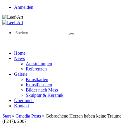
Anmelden
Suchen
Suchen
nach:
Zum
Home
Inhalt
News
springen
Ausstellungen
Referenzen
Galerie
Kunstkarten
Kunstflaschen
Bilder nach Mass
Skulptur & Keramik
Über mich
Kontakt
Start
»
Gmedia Posts
»
Gebrochene Herzen haben keine Träume
(F247), 2007