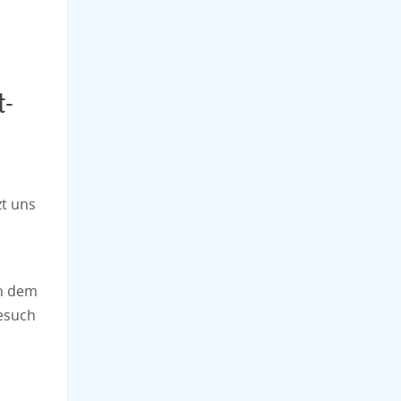
t-
zt uns
en dem
Besuch