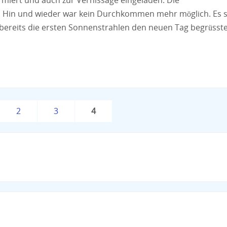
rmiert und auch zur Vernissage eingeladen. Die
. Hin und wieder war kein Durchkommen mehr möglich. Es s
 bereits die ersten Sonnenstrahlen den neuen Tag begrüsst
2
3
4