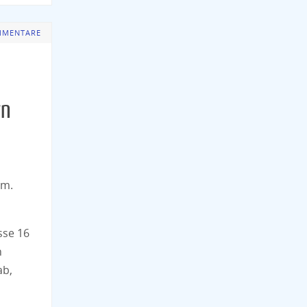
MMENTARE
rn
um.
sse 16
h
ab,