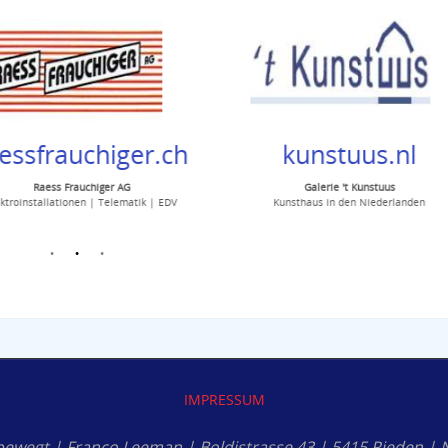
essfrauchiger.ch
kunstuus.nl
Raess Frauchiger AG
Galerie 't Kunstuus
troinstallationen | Telematik | EDV
Kunsthaus in den Niederlanden
IMPRESSUM
bewegt | Franco Leeman | Boldistrasse 43 | 5415 Rieden | N