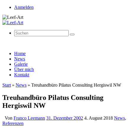
Anmelden
Suchen
Suchen
nach:
Zum
Home
Inhalt
News
springen
Galerie
Über mich
Kontakt
Start
»
News
»
Treuhandbüro Pilatus Consulting Hergiswil NW
Treuhandbüro Pilatus Consulting
Hergiswil NW
Von
Franco Leemann
31. Dezember 2002
4. August 2018
News
,
Referenzen