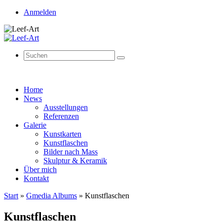
Anmelden
Suchen
Suchen
nach:
Zum
Home
Inhalt
News
springen
Ausstellungen
Referenzen
Galerie
Kunstkarten
Kunstflaschen
Bilder nach Mass
Skulptur & Keramik
Über mich
Kontakt
Start
»
Gmedia Albums
»
Kunstflaschen
Kunstflaschen