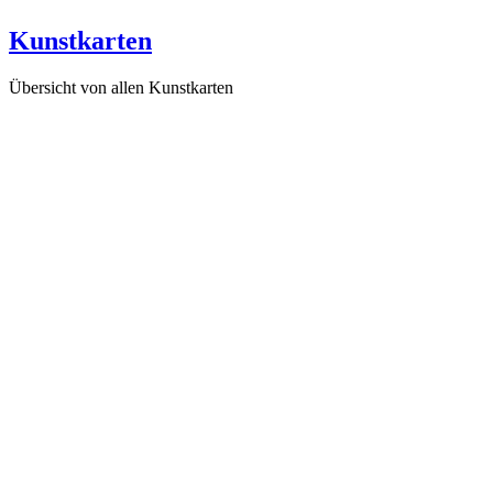
Kunstkarten
Übersicht von allen Kunstkarten
Entwicklung eines Jahreszyklus (K14), 2004
Mondlichter im Universum (K13), 2003
Auch Dinge, die man nicht sieht, haben ihr Licht (K12), 2001
Die Entwicklung des menschlichen Geschlechts (K11), 2001
Im Sternzeichen geboren (K10), 2000