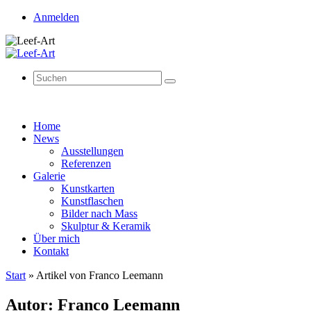
Anmelden
Suchen
Suchen
nach:
Zum
Home
Inhalt
News
springen
Ausstellungen
Referenzen
Galerie
Kunstkarten
Kunstflaschen
Bilder nach Mass
Skulptur & Keramik
Über mich
Kontakt
Start
»
Artikel von Franco Leemann
Autor:
Franco Leemann