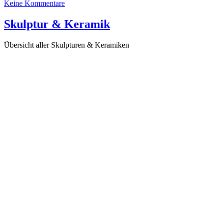
Keine Kommentare
Skulptur & Keramik
Übersicht aller Skulpturen & Keramiken
KR12 Keramik
Die 6. und 9. Dimension (KR22), 2015
Falling in Love (KR18), 2015
Die Liebe erinnert sich II (KR15), 2016
Die Dämonen, die ich rief (KR29), 2016