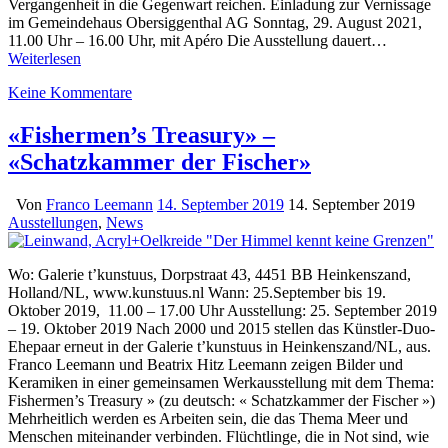
Vergangenheit in die Gegenwart reichen. Einladung zur Vernissage
im Gemeindehaus Obersiggenthal AG Sonntag, 29. August 2021,
11.00 Uhr – 16.00 Uhr, mit Apéro Die Ausstellung dauert…
Weiterlesen
Keine Kommentare
«Fishermen’s Treasury» –
«Schatzkammer der Fischer»
Von
Franco Leemann
14. September 2019
14. September 2019
Ausstellungen
,
News
Wo: Galerie t’kunstuus, Dorpstraat 43, 4451 BB Heinkenszand,
Holland/NL, www.kunstuus.nl Wann: 25.September bis 19.
Oktober 2019, 11.00 – 17.00 Uhr Ausstellung: 25. September 2019
– 19. Oktober 2019 Nach 2000 und 2015 stellen das Künstler-Duo-
Ehepaar erneut in der Galerie t’kunstuus in Heinkenszand/NL, aus.
Franco Leemann und Beatrix Hitz Leemann zeigen Bilder und
Keramiken in einer gemeinsamen Werkausstellung mit dem Thema:
Fishermen’s Treasury » (zu deutsch: « Schatzkammer der Fischer »)
Mehrheitlich werden es Arbeiten sein, die das Thema Meer und
Menschen miteinander verbinden. Flüchtlinge, die in Not sind, wie