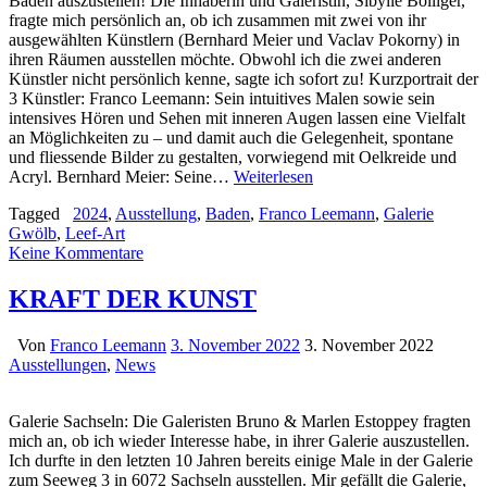
Baden auszustellen! Die Inhaberin und Galeristin, Sibylle Bolliger,
fragte mich persönlich an, ob ich zusammen mit zwei von ihr
ausgewählten Künstlern (Bernhard Meier und Vaclav Pokorny) in
ihren Räumen ausstellen möchte. Obwohl ich die zwei anderen
Künstler nicht persönlich kenne, sagte ich sofort zu! Kurzportrait der
3 Künstler: Franco Leemann: Sein intuitives Malen sowie sein
intensives Hören und Sehen mit inneren Augen lassen eine Vielfalt
an Möglichkeiten zu – und damit auch die Gelegenheit, spontane
und fliessende Bilder zu gestalten, vorwiegend mit Oelkreide und
Acryl. Bernhard Meier: Seine…
Weiterlesen
Tagged
2024
,
Ausstellung
,
Baden
,
Franco Leemann
,
Galerie
Gwölb
,
Leef-Art
Keine Kommentare
KRAFT DER KUNST
Von
Franco Leemann
3. November 2022
3. November 2022
Ausstellungen
,
News
Galerie Sachseln: Die Galeristen Bruno & Marlen Estoppey fragten
mich an, ob ich wieder Interesse habe, in ihrer Galerie auszustellen.
Ich durfte in den letzten 10 Jahren bereits einige Male in der Galerie
zum Seeweg 3 in 6072 Sachseln ausstellen. Mir gefällt die Galerie,