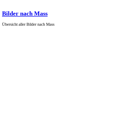
Die Liebe erinnert sich (KR14), 2014
Bilder nach Mass
Übersicht aller Bilder nach Mass
Was übrig bleibt vom Segen der Schönheit (B1083), 2017
B1079-Bild
Fishing Line (B1076), 2015
Dein Hund wird dich ewig lieben (B1073), 2015
Das Gefäss des Loslassens (B1069), 2014