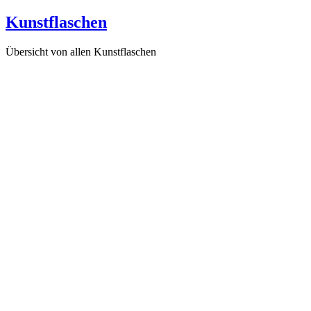
Kunstflaschen
Übersicht von allen Kunstflaschen
Gebrochene Herzen haben keine Träume (F247), 2007
Zeitfenster und 60 Jahre gelebt (F251), 2016
Die Leichtigkeit des Jungseins (F248), 2016
Im Blumenmeer der Gefühle (F249), 2016
Im Rhythmus der Gezeiten (F253), 2016